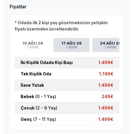
Fiyatlar
* Odada ilk 2 kişi yaş gözetmeksizin yetişkin
fiyatı üzerinden ücretlendirilir.
10 AĞU 26
17 AĞU 26
24 AĞU 26
1.499€
1.499€
1.499€
İki Kişilik Odada Kişi Başı
1.499€
Tek Kişilik Oda
1.749€
İlave Yatak
1.499€
Bebek
(0 - 1 Yaş)
249€
Çocuk
(2 - 6 Yaş)
1.499€
Genç
(7 - 11 Yaş)
1.499€