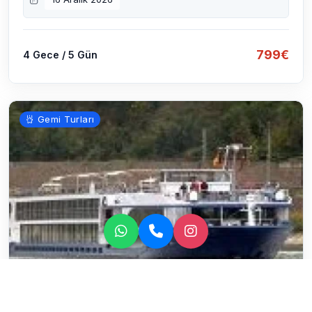
799€
4 Gece / 5 Gün
Gemi Turları
MS Leonora ile Ren Nehri'nde Noel