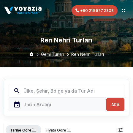
+90 216 577 2808
Ren Nehri Turları
Gemi Turları
Ren Nehri Turları
search
event
ARA
sort
sort
tune
Tarihe Göre
Fiyata Göre