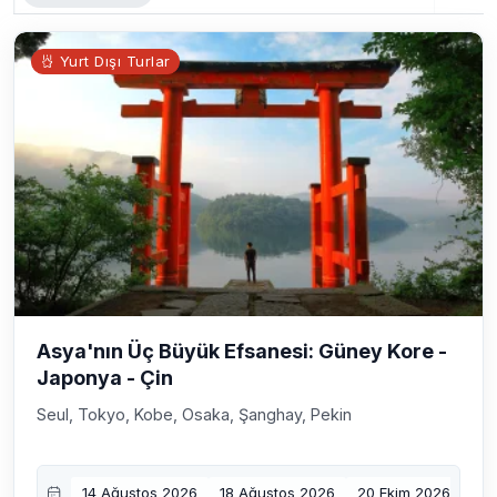
Yurt Dışı Turlar
Asya'nın Üç Büyük Efsanesi: Güney Kore -
Japonya - Çin
Seul, Tokyo, Kobe, Osaka, Şanghay, Pekin
14 Ağustos 2026
18 Ağustos 2026
20 Ekim 2026
27 