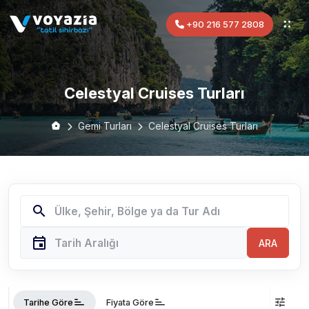
+90 216 577 2808
Celestyal Cruises Turları
Gemi Turları
Celestyal Cruises Turları
search
event
ARA
sort
sort
tune
Tarihe Göre
Fiyata Göre