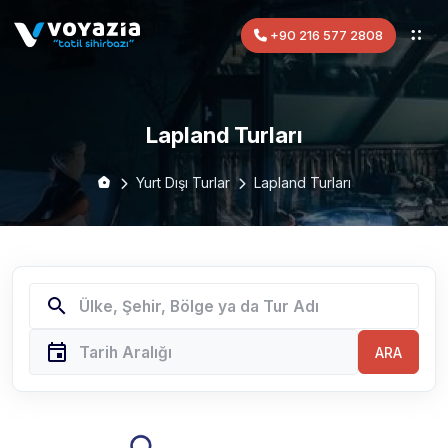
+90 216 577 2808
Lapland Turları
Yurt Dışı Turlar
Lapland Turları
search
event
ARA