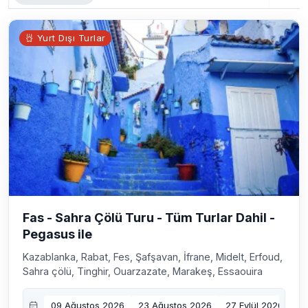
Yurt Dışı Turlar
Fas - Sahra Çölü Turu - Tüm Turlar Dahil -
Pegasus ile
Kazablanka, Rabat, Fes, Şafşavan, İfrane, Midelt, Erfoud,
Sahra çölü, Tinghir, Ouarzazate, Marakeş, Essaouira
09 Ağustos 2026
23 Ağustos 2026
27 Eylül 2026
04