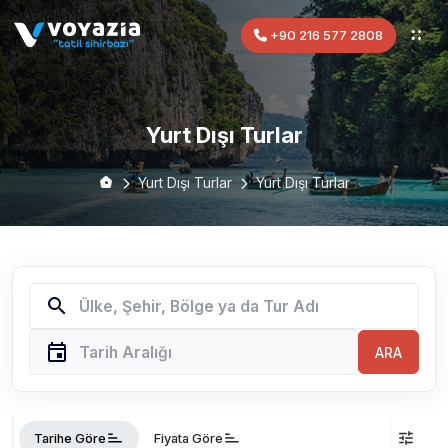
+90 216 577 2808
Yurt Dışı Turlar
Yurt Dışı Turlar
Yurt Dışı Turlar
search
event
ARA
sort
sort
tune
Tarihe Göre
Fiyata Göre