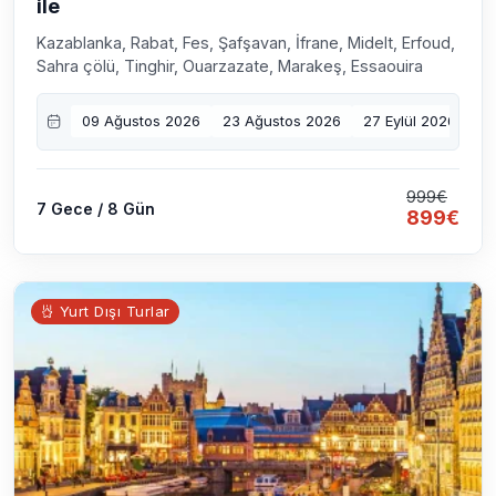
ile
Kazablanka, Rabat, Fes, Şafşavan, İfrane, Midelt, Erfoud,
Sahra çölü, Tinghir, Ouarzazate, Marakeş, Essaouira
09 Ağustos 2026
23 Ağustos 2026
27 Eylül 2026
04
999€
7 Gece / 8 Gün
899€
Yurt Dışı Turlar