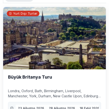
Yurt Dışı Turlar
Büyük Britanya Turu
Londra, Oxford, Bath, Birmingham, Liverpool,
Manchester, York, Durham, New Castle Upon, Edinburgh,
Glasgow, Belfast, Dublin
23 Ağustos 2026
28 Ağustos 2026
18 Eylül 2026
10