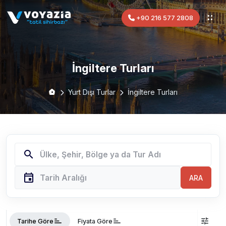
+90 216 577 2808
İngiltere Turları
Yurt Dışı Turlar
İngiltere Turları
search
event
ARA
sort
sort
tune
Tarihe Göre
Fiyata Göre