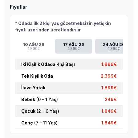
Fiyatlar
* Odada ilk 2 kişi yaş gözetmeksizin yetişkin
fiyatı üzerinden ücretlendirilir.
10 AĞU 26
17 AĞU 26
24 AĞU 26
1.899€
1.899€
1.899€
İki Kişilik Odada Kişi Başı
1.899€
Tek Kişilik Oda
2.399€
İlave Yatak
1.899€
Bebek
(0 - 1 Yaş)
249€
Çocuk
(2 - 6 Yaş)
1.849€
Genç
(7 - 11 Yaş)
1.849€