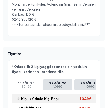
Montmartre Füniküler, Volendam Girişi, Şehir Vergileri
ve Turist Vergileri
Kişi başı 150 €
02-12 Yaş 120 €
***Tur esnasında rehberimize ödeyebilirsiniz***
Fiyatlar
* Odada ilk 2 kişi yaş gözetmeksizin yetişkin
fiyatı üzerinden ücretlendirilir.
15 AĞU 26
22 AĞU 26
29 AĞU 26
1.049€
1.099€
1.099€
İki Kişilik Odada Kişi Başı
1.049€
Tek Kişilik Oda
1.449€