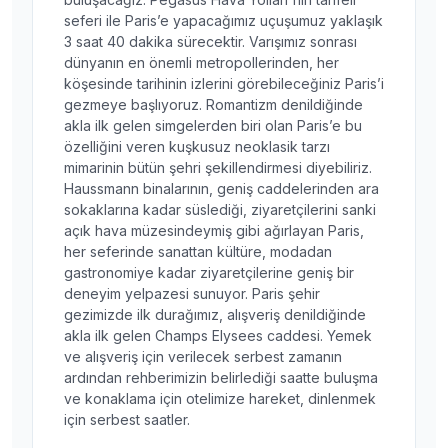
seferi ile Paris’e yapacağımız uçuşumuz yaklaşık
3 saat 40 dakika sürecektir. Varışımız sonrası
dünyanın en önemli metropollerinden, her
köşesinde tarihinin izlerini görebileceğiniz Paris’i
gezmeye başlıyoruz. Romantizm denildiğinde
akla ilk gelen simgelerden biri olan Paris’e bu
özelliğini veren kuşkusuz neoklasik tarzı
mimarinin bütün şehri şekillendirmesi diyebiliriz.
Haussmann binalarının, geniş caddelerinden ara
sokaklarına kadar süslediği, ziyaretçilerini sanki
açık hava müzesindeymiş gibi ağırlayan Paris,
her seferinde sanattan kültüre, modadan
gastronomiye kadar ziyaretçilerine geniş bir
deneyim yelpazesi sunuyor. Paris şehir
gezimizde ilk durağımız, alışveriş denildiğinde
akla ilk gelen Champs Elysees caddesi. Yemek
ve alışveriş için verilecek serbest zamanın
ardından rehberimizin belirlediği saatte buluşma
ve konaklama için otelimize hareket, dinlenmek
için serbest saatler.