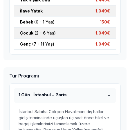
İlave Yatak
1.049€
Bebek
(0 - 1 Yaş)
150€
Çocuk
(2 - 6 Yaş)
1.049€
Genç
(7 - 11 Yaş)
1.049€
Tur Programı
1.Gün İstanbul – Paris
İstanbul Sabiha Gökçen Havalimanı dış hatlar
gidiş terminalinde uçuştan üç saat önce bilet ve
bagaj işlemlerimizi tamamlamak üzere
buluşacağız. Pegasus Hava Yolları'nın tarifeli