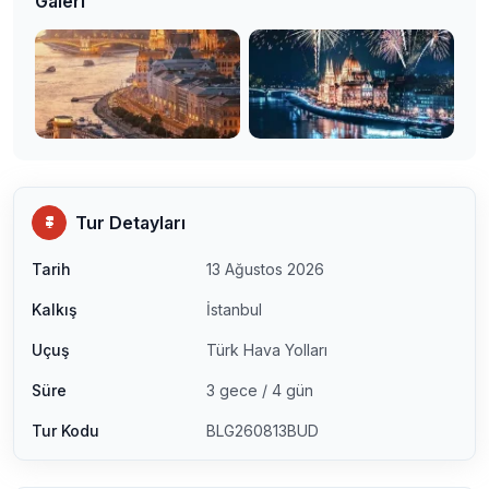
Galeri
Tur Detayları
Tarih
13 Ağustos 2026
Kalkış
İstanbul
Uçuş
Türk Hava Yolları
Süre
3 gece / 4 gün
Tur Kodu
BLG260813BUD