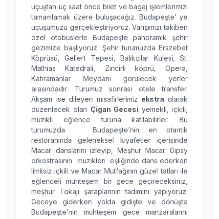
uçuştan üç saat önce bilet ve bagaj işlemlerimizi
tamamlamak üzere buluşacağız. Budapeşte’ ye
uçuşumuzu gerçekleştiriyoruz. Varışımızı takiben
özel otobüslerle Budapeşte panoramik şehir
gezimize başlıyoruz. Şehir turumuzda Erszebet
Köprüsü, Gellert Tepesi, Balıkçılar Kulesi, St.
Mathias Katedrali, Zincirli köprü, Opera,
Kahramanlar Meydanı görülecek yerler
arasındadır. Turumuz sonrası otele transfer.
Akşam ise dileyen misafirlerimiz
ekstra
olarak
düzenlecek olan
Çigan Gecesi
yemekli, içkili,
müzikli eğlence turuna katılabilirler. Bu
turumuzda Budapeşte’nin en otantik
restoranında geleneksel kıyafetler içerisinde
Macar danslarını izleyip, Meşhur Macar Gipsy
orkestrasının müzikleri eşliğinde dans ederken
limitsiz içkili ve Macar Mutfağının güzel tatları ile
eğlenceli muhteşem bir gece geçireceksiniz,
meşhur Tokaji şaraplarının tadımını yapıyoruz.
Geceye giderken yolda gidişte ve dönüşte
Budapeşte’nin muhteşem gece manzaralarını