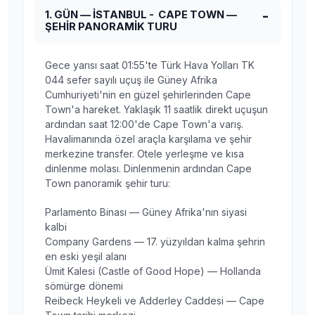
1. GÜN — İSTANBUL - CAPE TOWN —
ŞEHİR PANORAMİK TURU
Gece yarısı saat 01:55'te Türk Hava Yolları TK
044 sefer sayılı uçuş ile Güney Afrika
Cumhuriyeti'nin en güzel şehirlerinden Cape
Town'a hareket. Yaklaşık 11 saatlik direkt uçuşun
ardından saat 12:00'de Cape Town'a varış.
Havalimanında özel araçla karşılama ve şehir
merkezine transfer. Otele yerleşme ve kısa
dinlenme molası. Dinlenmenin ardından Cape
Town panoramik şehir turu:
Parlamento Binası — Güney Afrika'nın siyasi
kalbi
Company Gardens — 17. yüzyıldan kalma şehrin
en eski yeşil alanı
Ümit Kalesi (Castle of Good Hope) — Hollanda
sömürge dönemi
Reibeck Heykeli ve Adderley Caddesi — Cape