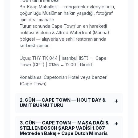
Town tarihi merkezi
Bo-Kaap Mahallesi — rengarenk evleriyle ünlü,
çoğunluğu Müslüman halkın yaşadığı, fotoğraf
için ideal mahalle
Turun sonunda Cape Town'un en hareketli
noktası Victoria & Alfred Waterfront (Marina)
bölgesi — alışveriş ve sahil restoranlarında
serbest zaman.
Uçuş: THY TK 044 | İstanbul (IST) → Cape
Town (CPT) | 01:55 → 12:00 | Direkt
Konaklama: Capetonian Hotel veya benzeri
(Cape Town)
2. GÜN — CAPE TOWN — HOUT BAY &
ÜMİT BURNU TURU
3. GÜN — CAPE TOWN — MASA DAĞI &
STELLENBOSCH ŞARAP VADİSİ 1.087
Metreden Bakış + Cape Dutch Mimaris