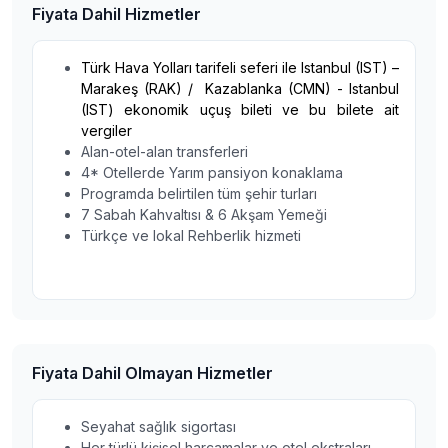
Fiyata Dahil Hizmetler
Türk Hava Yolları tarifeli seferi ile Istanbul (IST) –
Marakeş (RAK) / Kazablanka (CMN) - Istanbul
(IST) ekonomik uçuş bileti ve bu bilete ait
vergiler
Alan-otel-alan transferleri
4* Otellerde Yarım pansiyon konaklama
Programda belirtilen tüm şehir turları
7 Sabah Kahvaltısı & 6 Akşam Yemeği
Türkçe ve lokal Rehberlik hizmeti
Fiyata Dahil Olmayan Hizmetler
Seyahat sağlık sigortası
Her türlü kişisel harcamalar ve otel ekstraları