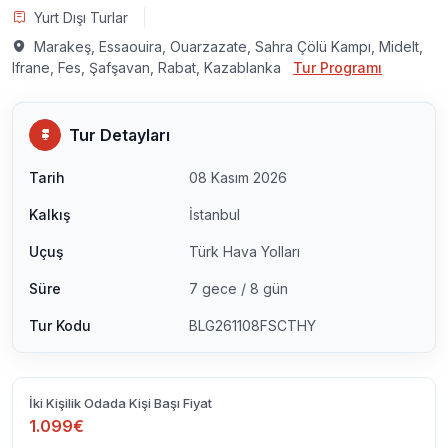
Yurt Dışı Turlar
Marakeş, Essaouira, Ouarzazate, Sahra Çölü Kampı, Midelt,
Ifrane, Fes, Şafşavan, Rabat, Kazablanka
Tur Programı
Tur Detayları
Tarih
08 Kasım 2026
Kalkış
İstanbul
Uçuş
Türk Hava Yolları
Süre
7 gece / 8 gün
Tur Kodu
BLG261108FSCTHY
İki Kişilik Odada Kişi Başı Fiyat
1.099€