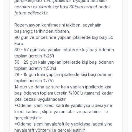
gerçekleşecek tüm iptallerde, aşağıda belirtilen
cezalara ek olarak kişi başı 30Euro hizmet bedeli
fatura edilecektir.
Rezervasyon konfirmesini takiben, seyahatin
başlangıç tarihinden itibaren;
90 gün ve öncesinde yapılan iptallerde kişi başı 50
Euro.
89 - 57 gün kala yapılan iptallerde kişi başı ödenen
toplam ücretin %25’i
56 - 29 gün kala yapılan iptallerde kişi başı ödenen
toplam ücretin %50’si
28 - 15 gün kala yapılan iptallerde kişi başı ödenen
toplam ücretin %75’i
14 gün ve daha az süre kala yapılan iptallerde kişi
başı ödenen toplam ücretin %100’ü (tamamı) kadar
iptal cezası uygulanacaktır.
*Ödeme işlemi kredi kartı ile yapıldıysa iadesi yine
kredi kartına , slipte yazan tutar ve para birimi ile
gerçekleştirilir.
*Ödeme işlemi havale/eft ile yapıldıysa iadesi yine
havale/eft yöntemi ile gerçekleştirilir.