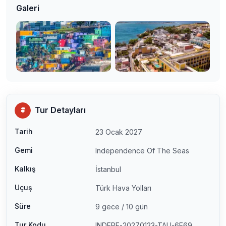
Galeri
Tur Detayları
Tarih
23 Ocak 2027
Gemi
Independence Of The Seas
Kalkış
İstanbul
Uçuş
Türk Hava Yolları
Süre
9 gece / 10 gün
Tur Kodu
INDEPE-20270123-TAU-6E69