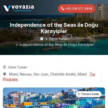
+90 216 577 2808
Independence of the Seas ile Doğu
Karayipler
Gemi Turları
Independence of the Seas ile Doğu Karayipler
Gemi Turları
Miami, Nassau, San Juan, Charlotte Amalie, Miami
Tur
Programı
Tümünü Göster