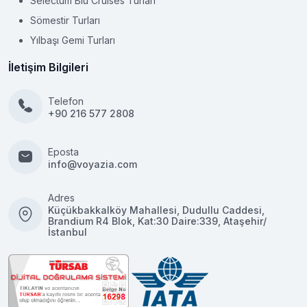
Selectum Blu Cruises Turları
Sömestir Turları
Yılbaşı Gemi Turları
İletişim Bilgileri
Telefon
+90 216 577 2808
Eposta
info@voyazia.com
Adres
Küçükbakkalköy Mahallesi, Dudullu Caddesi,
Brandium R4 Blok, Kat:30 Daire:339, Ataşehir/
İstanbul