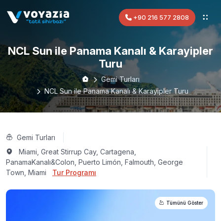
+90 216 577 2808
NCL Sun ile Panama Kanalı & Karayipler
Turu
Gemi Turları
NCL Sun ile Panama Kanalı & Karayipler Turu
Gemi Turları
Miami, Great Stirrup Cay, Cartagena,
PanamaKanalı&Colon, Puerto Limón, Falmouth, George
Town, Miami
Tur Programı
Tümünü Göster