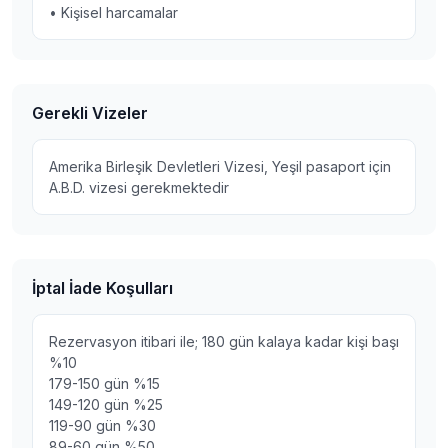
• Kişisel harcamalar
Gerekli Vizeler
Amerika Birleşik Devletleri Vizesi, Yeşil pasaport için
A.B.D. vizesi gerekmektedir
İptal İade Koşulları
Rezervasyon itibari ile; 180 gün kalaya kadar kişi başı
%10
179-150 gün %15
149-120 gün %25
119-90 gün %30
89-60 gün %50