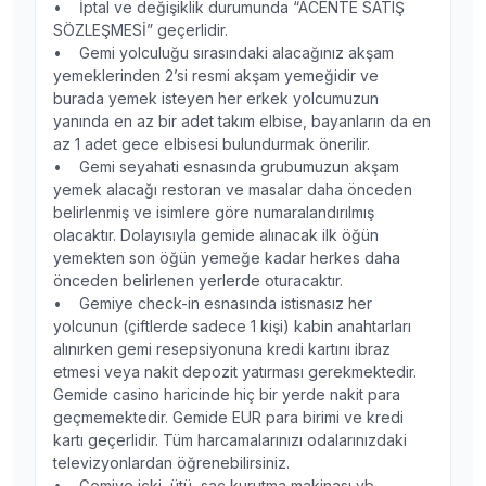
• İptal ve değişiklik durumunda “ACENTE SATIŞ
SÖZLEŞMESİ” geçerlidir.
• Gemi yolculuğu sırasındaki alacağınız akşam
yemeklerinden 2’si resmi akşam yemeğidir ve
burada yemek isteyen her erkek yolcumuzun
yanında en az bir adet takım elbise, bayanların da en
az 1 adet gece elbisesi bulundurmak önerilir.
• Gemi seyahati esnasında grubumuzun akşam
yemek alacağı restoran ve masalar daha önceden
belirlenmiş ve isimlere göre numaralandırılmış
olacaktır. Dolayısıyla gemide alınacak ilk öğün
yemekten son öğün yemeğe kadar herkes daha
önceden belirlenen yerlerde oturacaktır.
• Gemiye check-in esnasında istisnasız her
yolcunun (çiftlerde sadece 1 kişi) kabin anahtarları
alınırken gemi resepsiyonuna kredi kartını ibraz
etmesi veya nakit depozit yatırması gerekmektedir.
Gemide casino haricinde hiç bir yerde nakit para
geçmemektedir. Gemide EUR para birimi ve kredi
kartı geçerlidir. Tüm harcamalarınızı odalarınızdaki
televizyonlardan öğrenebilirsiniz.
• Gemiye içki, ütü, saç kurutma makinası vb.