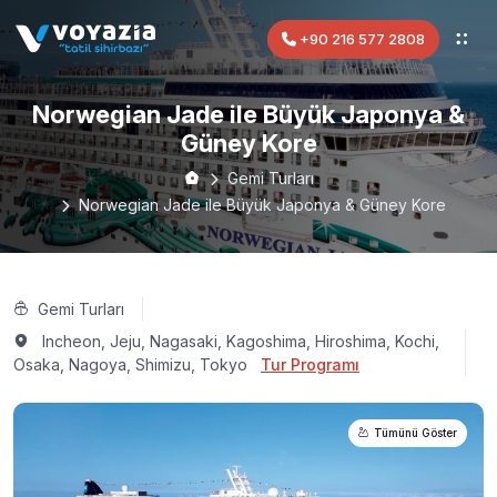
+90 216 577 2808
Norwegian Jade ile Büyük Japonya &
Güney Kore
Gemi Turları
Norwegian Jade ile Büyük Japonya & Güney Kore
Gemi Turları
Incheon, Jeju, Nagasaki, Kagoshima, Hiroshima, Kochi,
Osaka, Nagoya, Shimizu, Tokyo
Tur Programı
Tümünü Göster