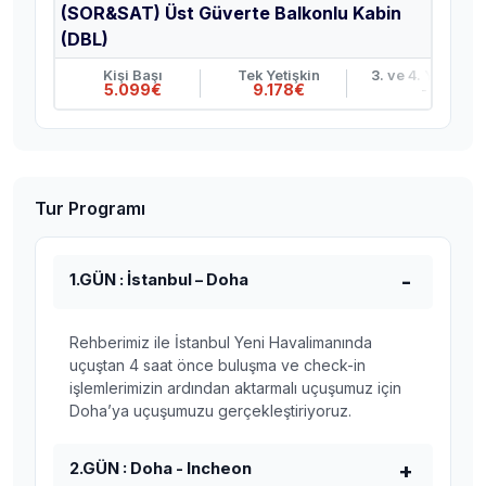
(SOR&SAT) Üst Güverte Balkonlu Kabin
(DBL)
Kişi Başı
Tek Yetişkin
3. ve 4. Yetişkin
5.099€
9.178€
-
Tur Programı
1.GÜN : İstanbul – Doha
Rehberimiz ile İstanbul Yeni Havalimanında
uçuştan 4 saat önce buluşma ve check-in
işlemlerimizin ardından aktarmalı uçuşumuz için
Doha’ya uçuşumuzu gerçekleştiriyoruz.
2.GÜN : Doha - Incheon