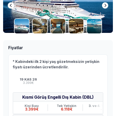
Fiyatlar
* Kabindeki ilk 2 kişi yaş gözetmeksizin yetişkin
fiyatı üzerinden ücretlendirilir.
19 KAS 26
3.399€
Kısmi Görüş Engelli Dış Kabin (DBL)
Kişi Başı
Tek Yetişkin
3. ve 4. Yetişkin
3.399€
6.118€
-