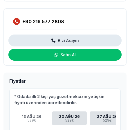
+90 216 577 2808
Bizi Arayın
Satın Al
Fiyatlar
* Odada ilk 2 kişi yaş gözetmeksizin yetişkin
fiyatı üzerinden ücretlendirilir.
13 AĞU 26
20 AĞU 26
27 AĞU 26
529€
529€
529€