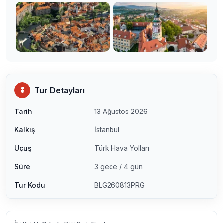
Tur Detayları
Tarih
13 Ağustos 2026
Kalkış
İstanbul
Uçuş
Türk Hava Yolları
Süre
3 gece / 4 gün
Tur Kodu
BLG260813PRG