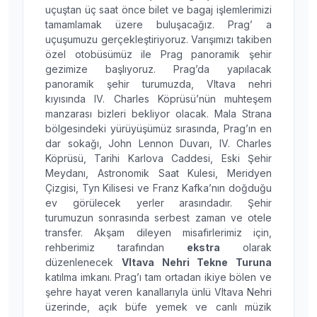
uçuştan üç saat önce bilet ve bagaj işlemlerimizi
tamamlamak üzere buluşacağız. Prag’ a
uçuşumuzu gerçekleştiriyoruz. Varışımızı takiben
özel otobüsümüz ile Prag panoramik şehir
gezimize başlıyoruz. Prag’da yapılacak
panoramik şehir turumuzda, Vltava nehri
kıyısında IV. Charles Köprüsü’nün muhteşem
manzarası bizleri bekliyor olacak. Mala Strana
bölgesindeki yürüyüşümüz sırasında, Prag’ın en
dar sokağı, John Lennon Duvarı, IV. Charles
Köprüsü, Tarihi Karlova Caddesi, Eski Şehir
Meydanı, Astronomik Saat Kulesi, Meridyen
Çizgisi, Tyn Kilisesi ve Franz Kafka’nın doğduğu
ev görülecek yerler arasındadır. Şehir
turumuzun sonrasında serbest zaman ve otele
transfer. Akşam dileyen misafirlerimiz için,
rehberimiz tarafından
ekstra
olarak
düzenlenecek
Vltava Nehri Tekne Turuna
katılma imkanı. Prag’ı tam ortadan ikiye bölen ve
şehre hayat veren kanallarıyla ünlü Vltava Nehri
üzerinde, açık büfe yemek ve canlı müzik