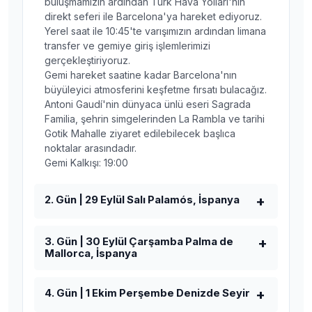
buluşmamızın ardından Türk Hava Yolları'nın
direkt seferi ile Barcelona'ya hareket ediyoruz.
Yerel saat ile 10:45'te varışımızın ardından limana
transfer ve gemiye giriş işlemlerimizi
gerçekleştiriyoruz.
Gemi hareket saatine kadar Barcelona'nın
büyüleyici atmosferini keşfetme fırsatı bulacağız.
Antoni Gaudí'nin dünyaca ünlü eseri Sagrada
Familia, şehrin simgelerinden La Rambla ve tarihi
Gotik Mahalle ziyaret edilebilecek başlıca
noktalar arasındadır.
Gemi Kalkışı: 19:00
2. Gün | 29 Eylül Salı Palamós, İspanya
3. Gün | 30 Eylül Çarşamba Palma de
Mallorca, İspanya
4. Gün | 1 Ekim Perşembe Denizde Seyir