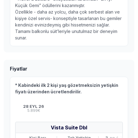
Küçük Gemi” ödüllerini kazanmıştır.
Özellikle - daha az yolcu, daha çok serbest alan ve
kişiye özel servis- konseptiyle tasarlanan bu gemiler
kendinizi evinizdeymiş gibi hissetmenizi sağlar.
Tamamı balkonlu süit’leriyle unutulmaz bir deneyim
sunar.
Fiyatlar
* Kabindeki ilk 2 kişi yaş gözetmeksizin yetişkin
fiyatı üzerinden ücretlendirilir.
28 EYL 26
5.899€
Vista Suite Dbl
Kişi Başı
Tek Yetişkin
3. ve 4. Yetişkin