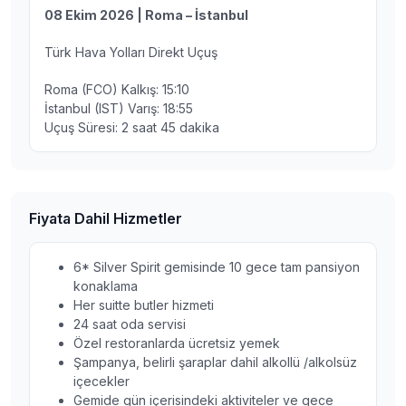
08 Ekim 2026 | Roma – İstanbul
Türk Hava Yolları Direkt Uçuş
Roma (FCO) Kalkış: 15:10
İstanbul (IST) Varış: 18:55
Uçuş Süresi: 2 saat 45 dakika
Fiyata Dahil Hizmetler
6* Silver Spirit gemisinde 10 gece tam pansiyon
konaklama
Her suitte butler hizmeti
24 saat oda servisi
Özel restoranlarda ücretsiz yemek
Şampanya, belirli şaraplar dahil alkollü /alkolsüz
içecekler
Gemide gün içerisindeki aktiviteler ve gece