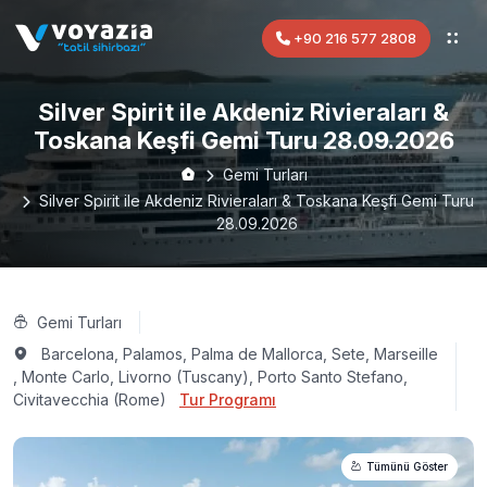
+90 216 577 2808
Silver Spirit ile Akdeniz Rivieraları &
Toskana Keşfi Gemi Turu 28.09.2026
Gemi Turları
Silver Spirit ile Akdeniz Rivieraları & Toskana Keşfi Gemi Turu
28.09.2026
Gemi Turları
Barcelona, Palamos, Palma de Mallorca, Sete, Marseille
, Monte Carlo, Livorno (Tuscany), Porto Santo Stefano,
Civitavecchia (Rome)
Tur Programı
Tümünü Göster