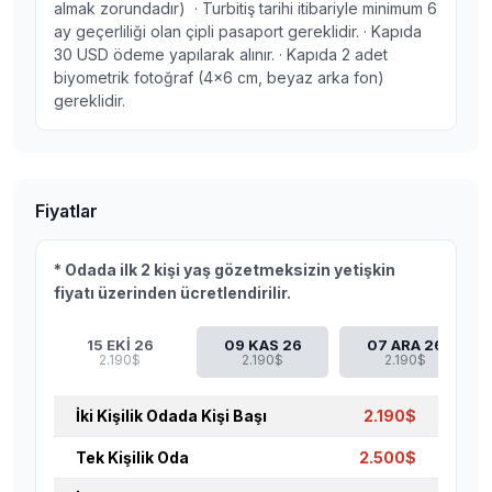
almak zorundadır) · Turbitiş tarihi itibariyle minimum 6
ay geçerliliği olan çipli pasaport gereklidir. · Kapıda
30 USD ödeme yapılarak alınır. · Kapıda 2 adet
biyometrik fotoğraf (4x6 cm, beyaz arka fon)
gereklidir.
Fiyatlar
* Odada ilk 2 kişi yaş gözetmeksizin yetişkin
fiyatı üzerinden ücretlendirilir.
15 EKİ 26
09 KAS 26
07 ARA 26
2.190$
2.190$
2.190$
İki Kişilik Odada Kişi Başı
2.190$
Tek Kişilik Oda
2.500$