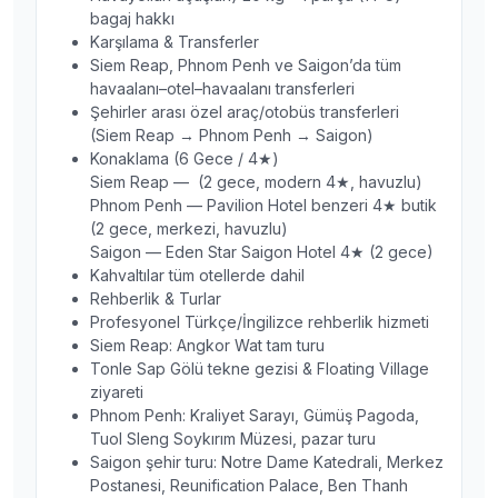
bagaj hakkı
Karşılama & Transferler
Siem Reap, Phnom Penh ve Saigon’da tüm
havaalanı–otel–havaalanı transferleri
Şehirler arası özel araç/otobüs transferleri
(Siem Reap → Phnom Penh → Saigon)
Konaklama (6 Gece / 4★)
Siem Reap — (2 gece, modern 4★, havuzlu)
Phnom Penh — Pavilion Hotel benzeri 4★ butik
(2 gece, merkezi, havuzlu)
Saigon — Eden Star Saigon Hotel 4★ (2 gece)
Kahvaltılar tüm otellerde dahil
Rehberlik & Turlar
Profesyonel Türkçe/İngilizce rehberlik hizmeti
Siem Reap: Angkor Wat tam turu
Tonle Sap Gölü tekne gezisi & Floating Village
ziyareti
Phnom Penh: Kraliyet Sarayı, Gümüş Pagoda,
Tuol Sleng Soykırım Müzesi, pazar turu
Saigon şehir turu: Notre Dame Katedrali, Merkez
Postanesi, Reunification Palace, Ben Thanh