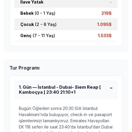
İlave Yatak
-
Bebek
(0 - 1 Yaş)
219$
Çocuk
(2 - 6 Yaş)
1.095$
Genç
(7 - 11 Yaş)
1.533$
Tur Programı
1. Gün — İstanbul - Dubai- Siem Reap [
Kamboçya ] 23:40 21:10+1
Bugün Öğleden sonra 20:30 IGA İstanbul
Havalimanı’nda buluşuyor, check-in ve pasaport
işlemlerimizi tamamlıyoruz. Emirates Havayolları
EK 118 seferi ile saat 23:40’da İstanbul’dan Dubai