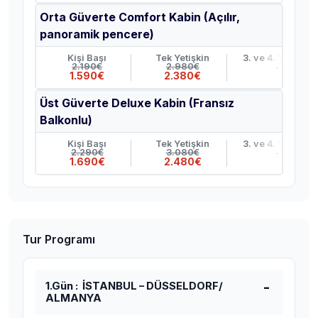
Orta Güverte Comfort Kabin (Açılır,
panoramik pencere)
Kişi Başı
Tek Yetişkin
3. ve 4. Yetişkin
2.190€
2.980€
-
1.590€
2.380€
Üst Güverte Deluxe Kabin (Fransız
Balkonlu)
Kişi Başı
Tek Yetişkin
3. ve 4. Yetişkin
2.290€
3.080€
-
1.690€
2.480€
Tur Programı
1.Gün : İSTANBUL – DÜSSELDORF/
ALMANYA