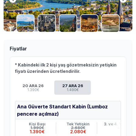
Fiyatlar
* Kabindeki ilk 2 kişi yaş gözetmeksizin yetişkin
fiyatı üzerinden ücretlendirilir.
20 ARA 26
27 ARA 26
1.390€
1.490€
Ana Güverte Standart Kabin (Lumboz
pencere açılmaz)
Kişi Başı
Tek Yetişkin
3. ve 4. Yetişkin
1.990€
2.680€
-
1.390€
2.080€