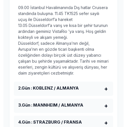
09.00 İstanbul Havalimanında Dış hatlar Cruisera
standında buluşma. 11.45 TK1525 sefer sayılı
uçuş ile Düsseldorf’a hareket
13.05 Düsseldorf’a varış ve kısa bir şehir turunun
ardından gemimiz VistaRio ’ya varış. Hoş geldin
kokteyli ve akşam yemeği.
Düsseldorf, sadece Almanya’nın değil,
Avrupa’nın en gözde ticari başkenti olma
özeliğinden dolayı birçok üst düzey yabancı
çalışan bu şehirde yaşamaktadır. Tarihi ve mimari
eserleri, zengin kültürü ve alışveriş dünyası, her
daim ziyaretçileri cezbetmiştir.
2.Gün : KOBLENZ / ALMANYA
3.Gün : MANNHEIM / ALMANYA
4.Gün : STRAZBURG / FRANSA