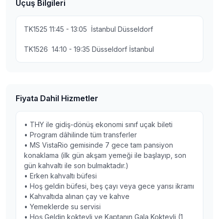
Uçuş Bilgileri
TK1525 11:45 - 13:05 İstanbul Düsseldorf
TK1526 14:10 - 19:35 Düsseldorf İstanbul
Fiyata Dahil Hizmetler
• THY ile gidiş-dönüş ekonomi sınıf uçak bileti
• Program dâhilinde tüm transferler
• MS VistaRio gemisinde 7 gece tam pansiyon
konaklama (ilk gün akşam yemeği ile başlayıp, son
gün kahvaltı ile son bulmaktadır.)
• Erken kahvaltı büfesi
• Hoş geldin büfesi, beş çayı veya gece yarısı ikramı
• Kahvaltıda alınan çay ve kahve
• Yemeklerde su servisi
• Hoş Geldin kokteyli ve Kaptanın Gala Kokteyli (1